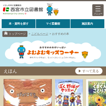
メニュー
本・資料を探す
マイ図書館
施設案内
トップページ
>
こどもページ
>
おすすめの本
えほん
すべて見る