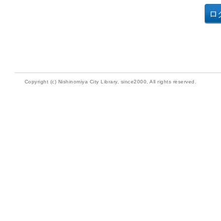
Copyright (c) Nishinomiya City Library, since2000, All rights reserved.