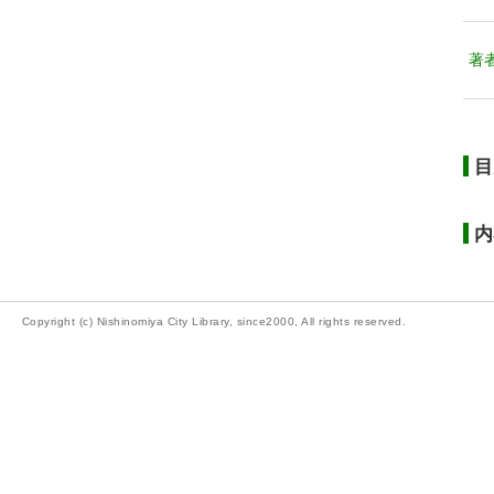
著
目
内
Copyright (c) Nishinomiya City Library, since2000, All rights reserved.