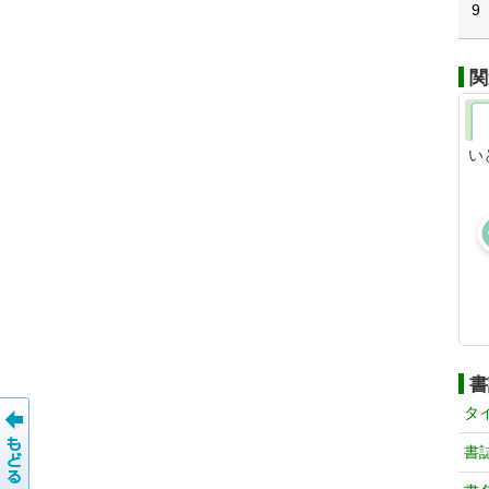
9
関
い
書
タ
書