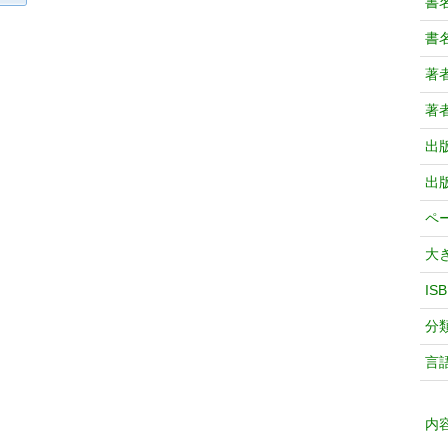
書
書
著
著
出
出
ペ
大
IS
分
言
内