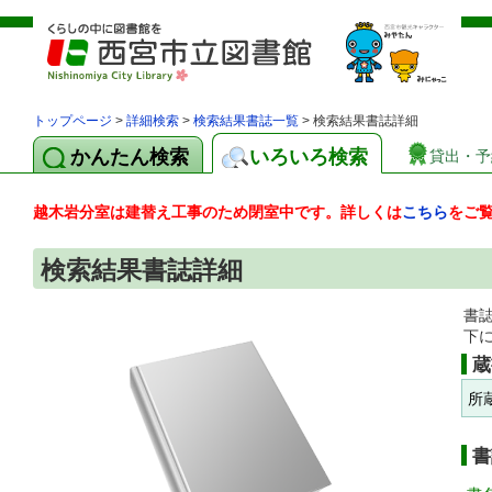
トップページ
>
詳細検索
>
検索結果書誌一覧
> 検索結果書誌詳細
かんたん検索
いろいろ検索
貸出・予
越木岩分室は建替え工事のため閉室中です。詳しくは
こちら
をご
検索結果書誌詳細
書
下
蔵
所
書