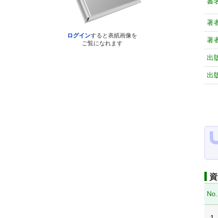
書
著
ログイン
すると表紙画像を
著
ご覧になれます
出
出
資
No.
1