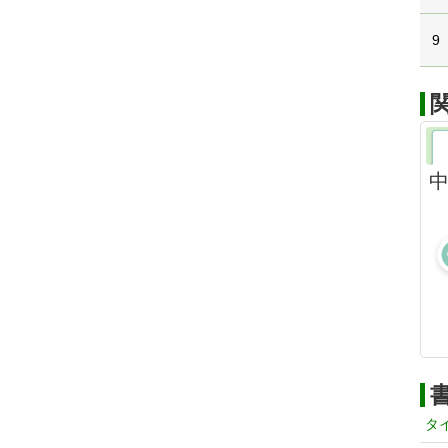
9
中
タ