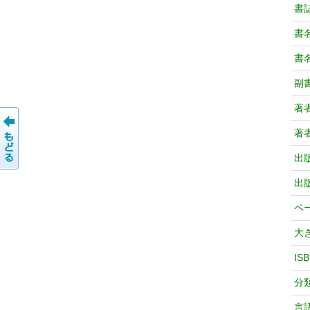
書
書
書
副
著
著
出
出
ペ
大
IS
分
言