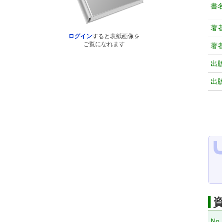
書
著
ログイン
すると表紙画像を
ご覧になれます
著
出
出
No.