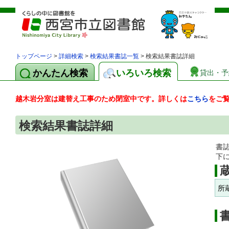
トップページ
>
詳細検索
>
検索結果書誌一覧
> 検索結果書誌詳細
かんたん検索
いろいろ検索
貸出・予
越木岩分室は建替え工事のため閉室中です。詳しくは
こちら
をご
検索結果書誌詳細
書
下
所