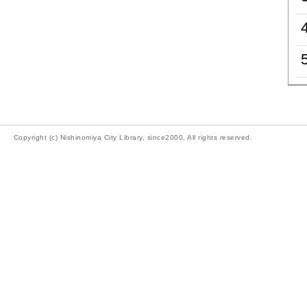
Copyright (c) Nishinomiya City Library, since2000, All rights reserved.