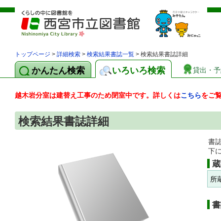
トップページ
>
詳細検索
>
検索結果書誌一覧
> 検索結果書誌詳細
かんたん検索
いろいろ検索
貸出・予
越木岩分室は建替え工事のため閉室中です。詳しくは
こちら
をご
検索結果書誌詳細
書
下
蔵
所
書