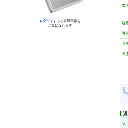
書
ログイン
すると表紙画像を
著
ご覧になれます
著
出
出
資
No.