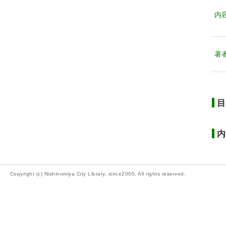
内
著
目
内
Copyright (c) Nishinomiya City Library, since2000, All rights reserved.