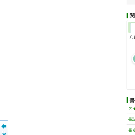
関
八
書
タ
書
書