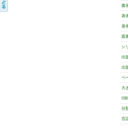
書
著
著
叢
シ
出
出
ペ
大
IS
分
言