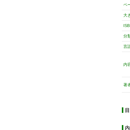
ペ
大
IS
分
言
内
著
目
内