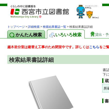
トップページ
>
詳細検索
>
検索結果書誌一覧
> 検索結果書誌詳細
かんたん検索
いろいろ検索
貸出・予
越木岩分室は建替え工事のため閉室中です。詳しくは
こちら
をご
検索結果書誌詳細
書
下
蔵
所
書