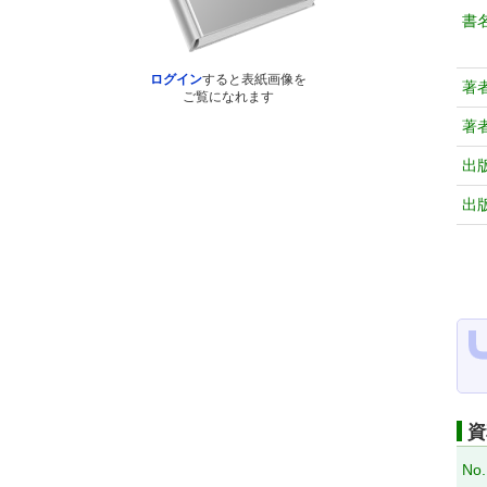
書
ログイン
すると表紙画像を
著
ご覧になれます
著
出
出
資
No.