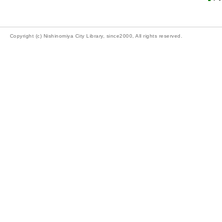
Copyright (c) Nishinomiya City Library, since2000, All rights reserved.