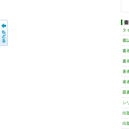
書
タ
書
書
書
著
著
叢
シ
出
出