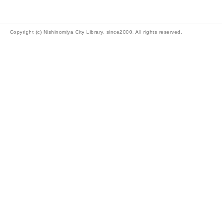
Copyright (c) Nishinomiya City Library, since2000, All rights reserved.