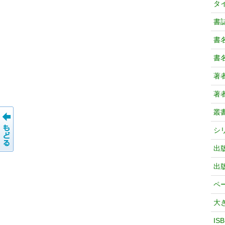
タ
書
書
書
著
著
叢
シ
出
出
ペ
大
IS