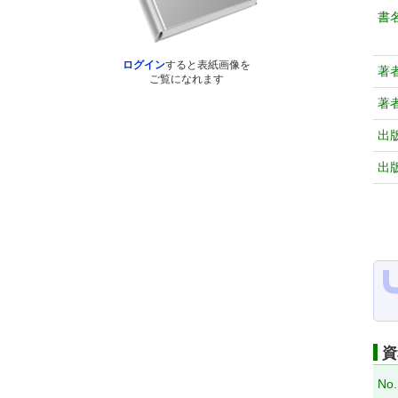
書
ログイン
すると表紙画像を
著
ご覧になれます
著
出
出
資
No.