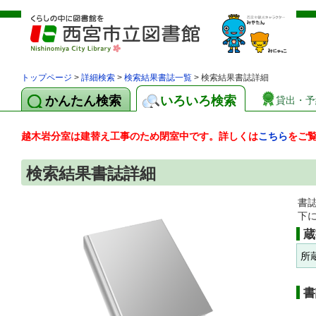
トップページ
>
詳細検索
>
検索結果書誌一覧
> 検索結果書誌詳細
かんたん検索
いろいろ検索
貸出・予
越木岩分室は建替え工事のため閉室中です。詳しくは
こちら
をご
検索結果書誌詳細
書
下
蔵
所
書