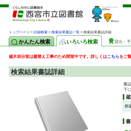
トップページ
>
詳細検索
>
検索結果書誌一覧
> 検索結果書誌詳細
かんたん検索
いろいろ検索
貸出・予
越木岩分室は建替え工事のため閉室中です。詳しくは
こちら
をご
検索結果書誌詳細
書
下
蔵
所
書