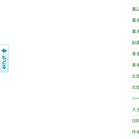
書
書
書
副
著
著
出
出
ペ
大
IS
件