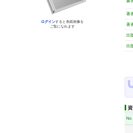
書
著
ログイン
すると表紙画像を
著
ご覧になれます
出
出
資
No.