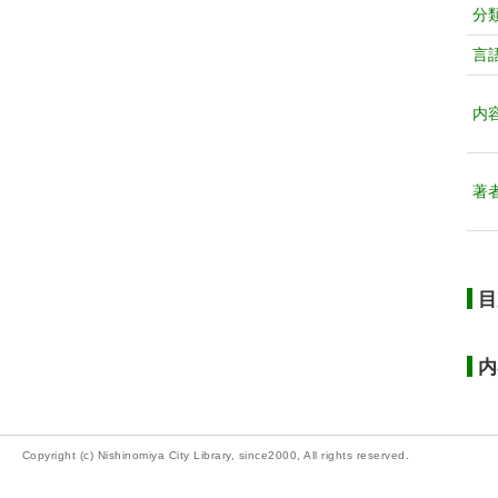
分
言
内
著
目
内
Copyright (c) Nishinomiya City Library, since2000, All rights reserved.