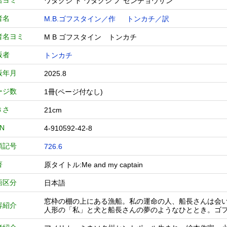
名ヨミ
ワタクシ ト ワタクシ ノ センチョウサン
者名
M.B.ゴフスタイン／作
トンカチ／訳
者名ヨミ
M B ゴフスタイン トンカチ
版者
トンカチ
版年月
2025.8
ージ数
1冊(ページ付なし)
きさ
21cm
BN
4-910592-42-8
類記号
726.6
著
原タイトル:Me and my captain
語区分
日本語
窓枠の棚の上にある漁船。私の運命の人、船長さんは会い
容紹介
人形の「私」と犬と船長さんの夢のようなひととき。ゴ