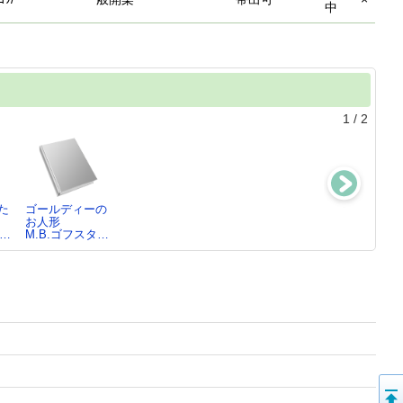
中
1
/
2
た
ゴールディーの
あなたのひとり
お人形
旅
タ…
M.B.ゴフスタ…
M.B.ゴフスタ…