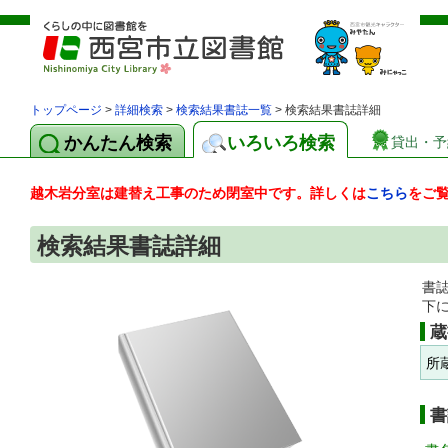
トップページ
>
詳細検索
>
検索結果書誌一覧
> 検索結果書誌詳細
かんたん検索
いろいろ検索
貸出・予
越木岩分室は建替え工事のため閉室中です。詳しくは
こちら
をご
検索結果書誌詳細
書
下
蔵
所
書