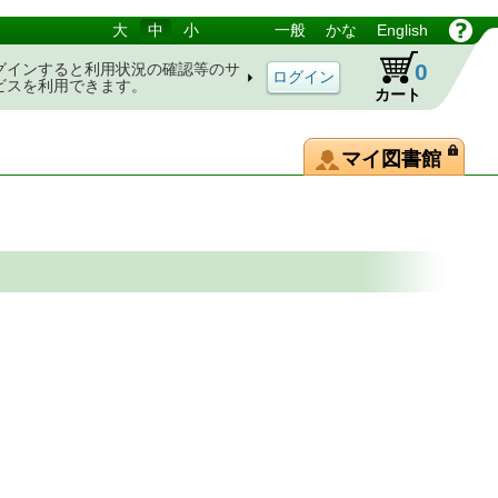
大
中
小
一般
かな
English
0
グインすると利用状況の確認等のサ
ビスを利用できます。
カート
マイ図書館