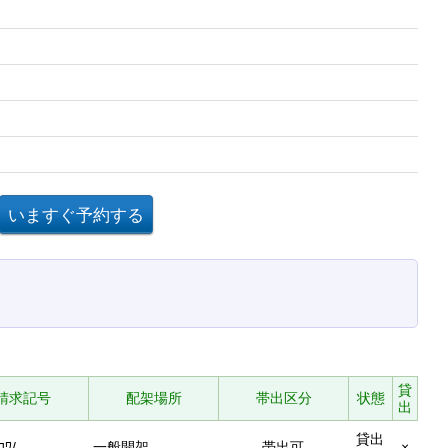
貸
請求記号
配架場所
帯出区分
状態
出
貸出
ｺﾜ/
一般開架
帯出可
×