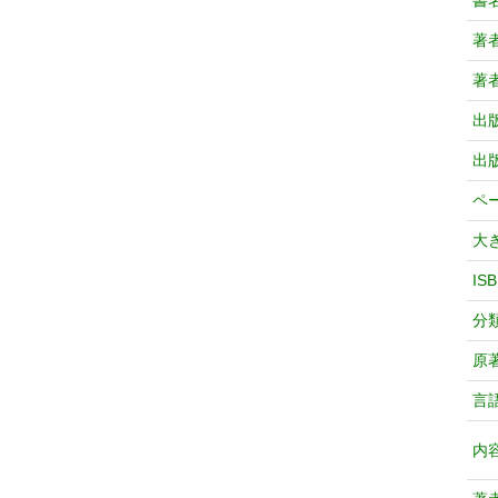
書
著
著
出
出
ペ
大
IS
分
原
言
内