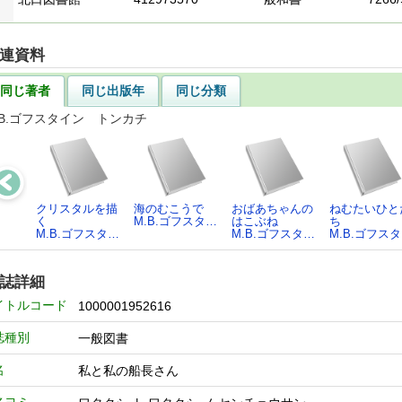
連資料
同じ著者
同じ出版年
同じ分類
.B.ゴフスタイン トンカチ
クリスタルを描
海のむこうで
おばあちゃんの
ねむたいひと
く
M.B.ゴフスタ…
はこぶね
ち
M.B.ゴフスタ…
M.B.ゴフスタ…
M.B.ゴフス
誌詳細
イトルコード
1000001952616
誌種別
一般図書
名
私と私の船長さん