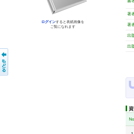
書
著
ログイン
すると表紙画像を
著
ご覧になれます
出
出
資
No
1