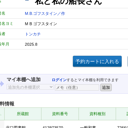
私と私の船長さん
名
者名
M.B.ゴフスタイン／作
者名ヨミ
M B ゴフスタイン
版者
トンカチ
版年月
2025.8
マイ本棚へ追加
ログイン
するとマイ本棚を利用できます
料情報
.
所蔵館
資料番号
資料種別
北口図書館
412973570
一般和書
7266/