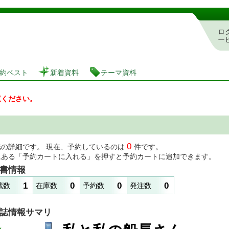
図書館 蔵書検索・予約システム
ロ
ー
約ベスト
新着資料
テーマ資料
覧ください。
0
誌の詳細です。 現在、予約しているのは
件です。
にある「予約カートに入れる」を押すと予約カートに追加できます。
書情報
1
0
0
0
蔵数
在庫数
予約数
発注数
誌情報サマリ