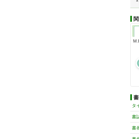
関
M
書
タ
書
書