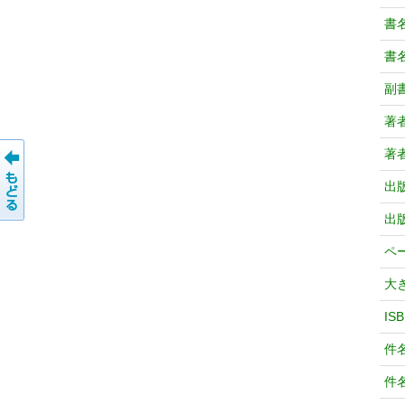
書
書
副
著
著
出
出
ペ
大
IS
件
件