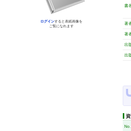
書
ログイン
すると表紙画像を
著
ご覧になれます
著
出
出
資
No.