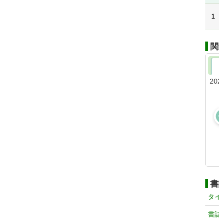
1
関
20
書
タ
書