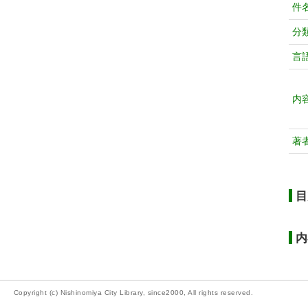
件
分
言
内
著
目
内
Copyright (c) Nishinomiya City Library, since2000, All rights reserved.