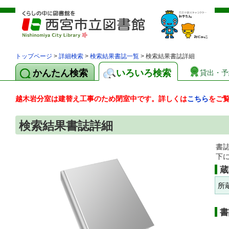
トップページ
>
詳細検索
>
検索結果書誌一覧
> 検索結果書誌詳細
かんたん検索
いろいろ検索
貸出・予
越木岩分室は建替え工事のため閉室中です。詳しくは
こちら
をご
検索結果書誌詳細
書
下
蔵
所
書