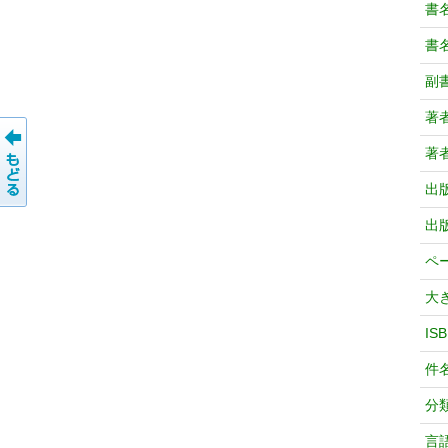
書
書
副
著
著
出
出
ペ
大
IS
件
分
言