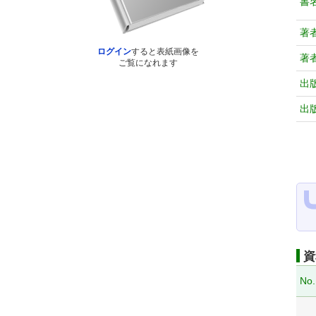
書
著
ログイン
すると表紙画像を
著
ご覧になれます
出
出
資
No.