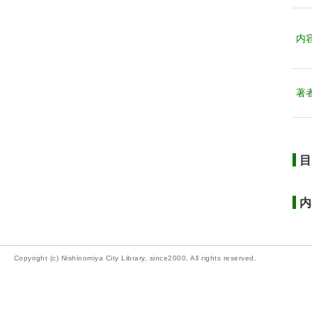
内
著
目
内
Copyright (c) Nishinomiya City Library, since2000, All rights reserved.