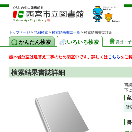
トップページ
>
詳細検索
>
検索結果書誌一覧
> 検索結果書誌詳細
かんたん検索
いろいろ検索
貸出・予
越木岩分室は建替え工事のため閉室中です。詳しくは
こちら
をご
検索結果書誌詳細
書
下
蔵
所
書