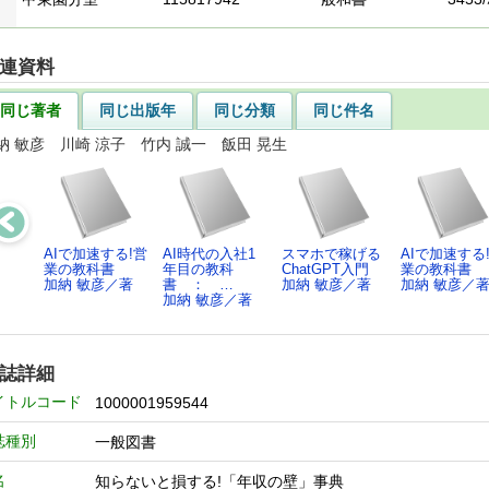
連資料
同じ著者
同じ出版年
同じ分類
同じ件名
納 敏彦 川崎 涼子 竹内 誠一 飯田 晃生
AIで加速する!営
AI時代の入社1
スマホで稼げる
AIで加速する
業の教科書
年目の教科
ChatGPT入門
業の教科書
加納 敏彦／著
書 ： …
加納 敏彦／著
加納 敏彦／
加納 敏彦／著
誌詳細
イトルコード
1000001959544
誌種別
一般図書
名
知らないと損する!「年収の壁」事典