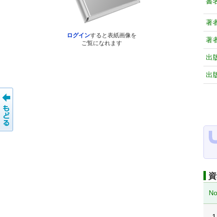
書
著
ログイン
すると表紙画像を
著
ご覧になれます
出
出
資
No
1