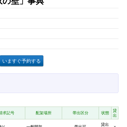
年収の壁」事典
貸
請求記号
配架場所
帯出区分
状態
出
貸出
ｶｼ/
一般開架
帯出可
×