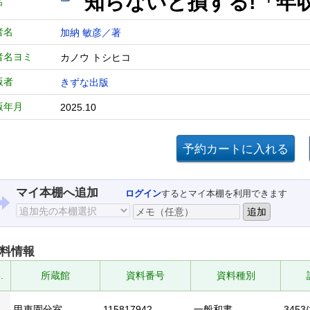
知らないと損する!「
名
者名
加納 敏彦／著
者名ヨミ
カノウ トシヒコ
版者
きずな出版
版年月
2025.10
マイ本棚へ追加
ログイン
するとマイ本棚を利用できます
料情報
.
所蔵館
資料番号
資料種別
甲東園分室
115817942
一般和書
3453/