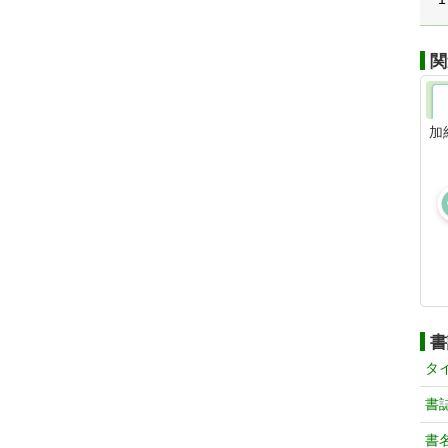
関
加
書
タ
書
書