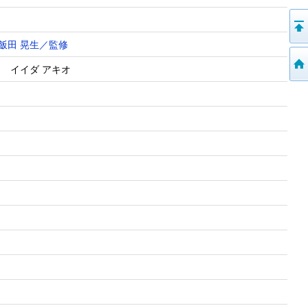
飯田 晃生／監修
 イイダ アキオ