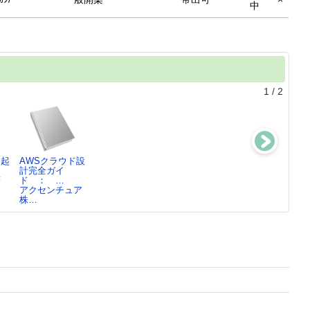
中
1
/
2
!起
AWSクラウド設
目的別!仕事で使
プロが教える相
親・身内が亡く
計完全ガイ
えるAI活用事典
続の手続きと対
なった後の届
著
ド ： …
加納 敏彦／著
策のす…
出・手続…
アクセンチュア
加納 敏彦／著,
加納 敏彦／著,
株…
…
…