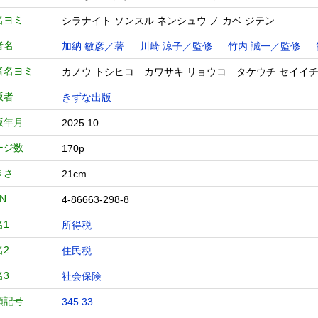
名ヨミ
シラナイト ソンスル ネンシュウ ノ カベ ジテン
者名
加納 敏彦／著
川崎 涼子／監修
竹内 誠一／監修
者名ヨミ
カノウ トシヒコ カワサキ リョウコ タケウチ セイイチ
版者
きずな出版
版年月
2025.10
ージ数
170p
きさ
21cm
BN
4-86663-298-8
名1
所得税
名2
住民税
名3
社会保険
類記号
345.33