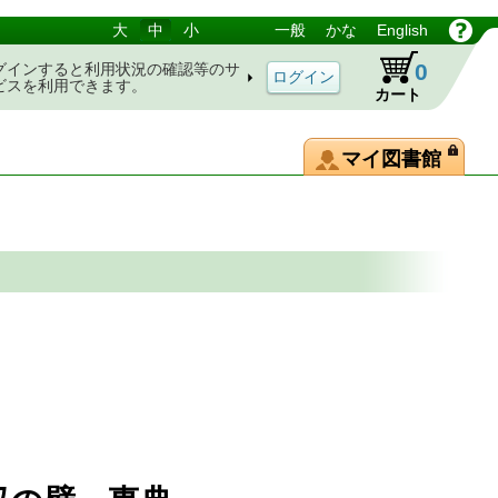
大
中
小
一般
かな
English
0
グインすると利用状況の確認等のサ
ビスを利用できます。
カート
マイ図書館