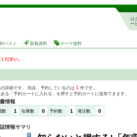
図書館 蔵書検索・予約システム
ロ
ー
約ベスト
新着資料
テーマ資料
覧ください。
1
誌の詳細です。 現在、予約しているのは
件です。
にある「予約カートに入れる」を押すと予約カートに追加できます。
書情報
1
0
1
0
蔵数
在庫数
予約数
発注数
誌情報サマリ