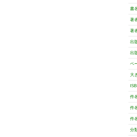
書
著
著
出
出
ペ
大
IS
件
件
件
分