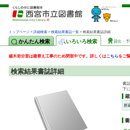
トップページ
>
詳細検索
>
検索結果書誌一覧
> 検索結果書誌詳細
かんたん検索
いろいろ検索
貸出・予
越木岩分室は建替え工事のため閉室中です。詳しくは
こちら
をご
検索結果書誌詳細
書
下
蔵
所
書