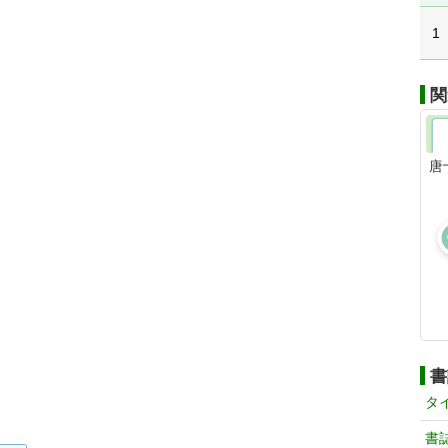
1
関
唐
書
タ
書