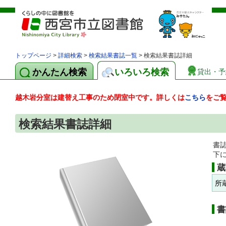
トップページ
>
詳細検索
>
検索結果書誌一覧
> 検索結果書誌詳細
かんたん検索
いろいろ検索
貸出・予
越木岩分室は建替え工事のため閉室中です。詳しくは
こちら
をご
検索結果書誌詳細
書
下
蔵
所
書