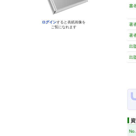
書
ログイン
すると表紙画像を
著
ご覧になれます
著
出
出
資
No.