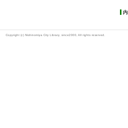
内
Copyright (c) Nishinomiya City Library, since2000, All rights reserved.