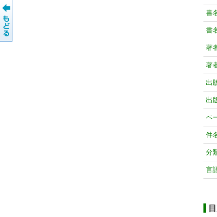
書
書
著
著
出
出
ペ
件
分
言
目