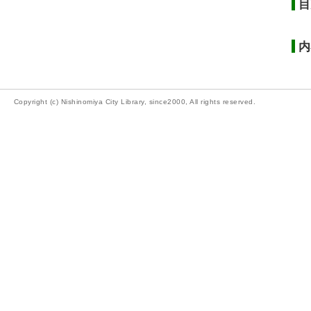
目
内
Copyright (c) Nishinomiya City Library, since2000, All rights reserved.