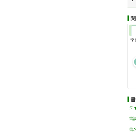
関
李
書
タ
書
書