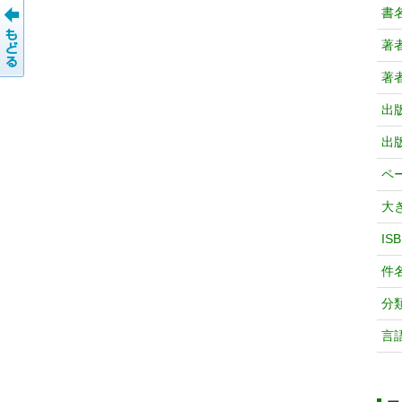
書
著
著
出
出
ペ
大
IS
件
分
言