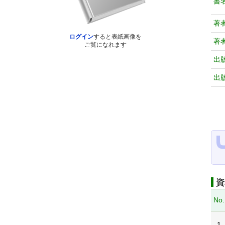
書
著
ログイン
すると表紙画像を
著
ご覧になれます
出
出
資
No.
1