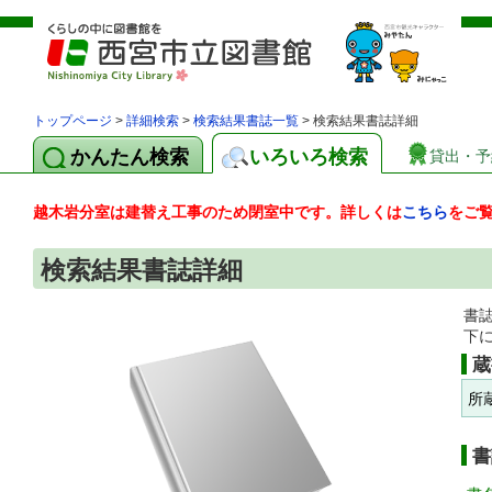
トップページ
>
詳細検索
>
検索結果書誌一覧
> 検索結果書誌詳細
かんたん検索
いろいろ検索
貸出・予
越木岩分室は建替え工事のため閉室中です。詳しくは
こちら
をご
検索結果書誌詳細
書
下
蔵
所
書