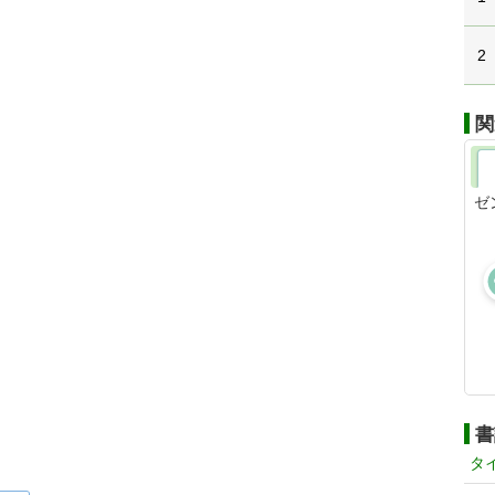
2
関
ゼ
書
タ