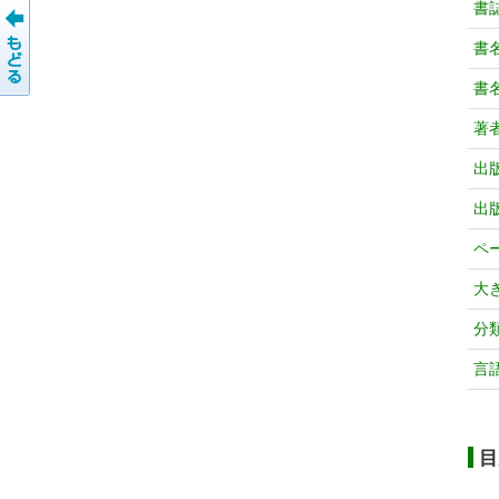
書
書
書
著
出
出
ペ
大
分
言
目