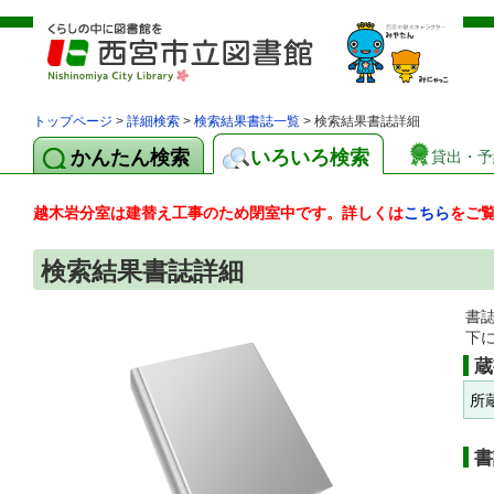
トップページ
>
詳細検索
>
検索結果書誌一覧
> 検索結果書誌詳細
かんたん検索
いろいろ検索
貸出・予
越木岩分室は建替え工事のため閉室中です。詳しくは
こちら
をご
検索結果書誌詳細
書
下
蔵
所
書