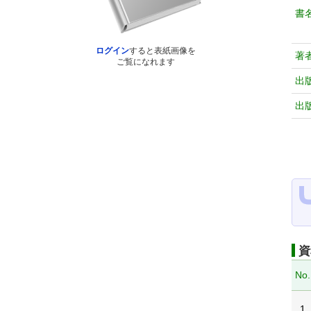
書
ログイン
すると表紙画像を
著
ご覧になれます
出
出
資
No.
1