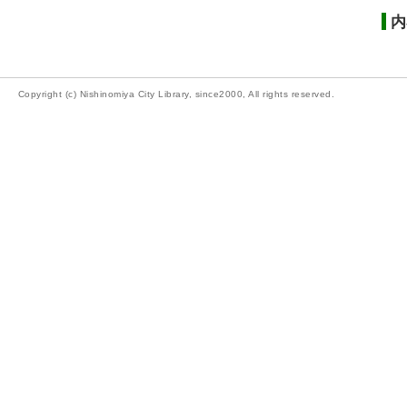
内
Copyright (c) Nishinomiya City Library, since2000, All rights reserved.