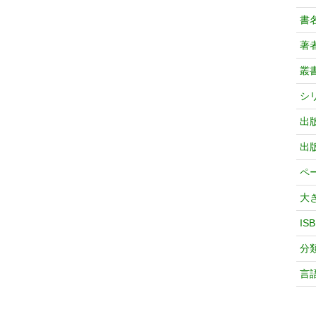
書
著
叢
シ
出
出
ペ
大
IS
分
言