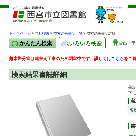
トップページ
>
詳細検索
>
検索結果書誌一覧
> 検索結果書誌詳細
かんたん検索
いろいろ検索
貸出・予
越木岩分室は建替え工事のため閉室中です。詳しくは
こちら
をご
検索結果書誌詳細
書
下
蔵
所
書