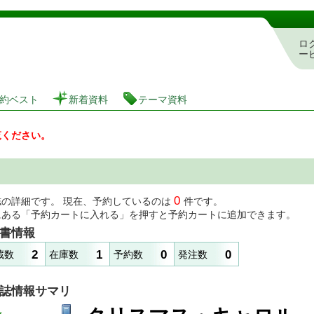
図書館 蔵書検索・予約システム
ロ
ー
約ベスト
新着資料
テーマ資料
覧ください。
0
誌の詳細です。 現在、予約しているのは
件です。
にある「予約カートに入れる」を押すと予約カートに追加できます。
書情報
2
1
0
0
蔵数
在庫数
予約数
発注数
誌情報サマリ