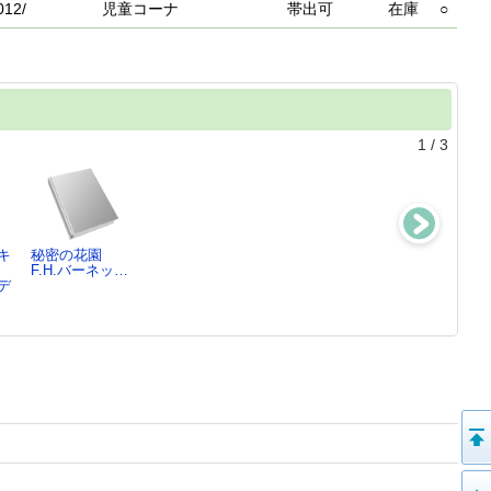
012/
児童コーナ
帯出可
在庫
○
1
/
3
キ
秘密の花園
ナイチンゲール
英国クリスマス
金の鍵
F.H.バーネッ…
が歌ってる
幽霊譚傑作集
ジョージ・マク
デ
ルーマー・ゴッ
チャールズ・デ
ド…
デ…
ィ…