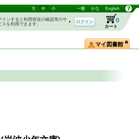
大
中
小
一般
かな
English
0
グインすると利用状況の確認等のサ
ビスを利用できます。
カート
マイ図書館