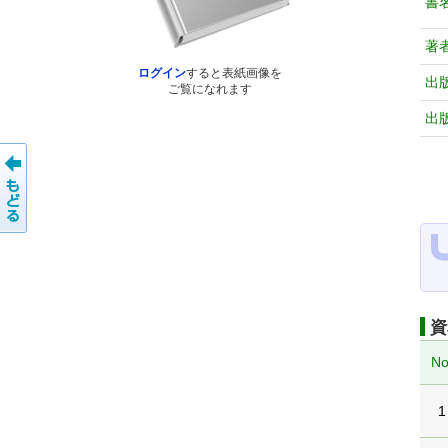
書
著
ログイン
すると表紙画像を
出
ご覧になれます
出
資
No
1