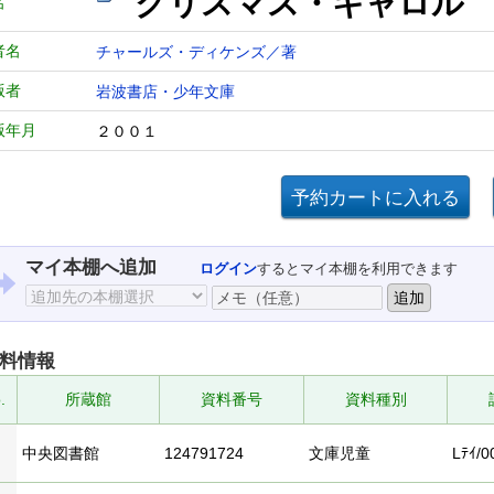
クリスマス・キャロル 
名
者名
チャールズ・ディケンズ／著
版者
岩波書店・少年文庫
版年月
２００１
マイ本棚へ追加
ログイン
するとマイ本棚を利用できます
料情報
.
所蔵館
資料番号
資料種別
中央図書館
124791724
文庫児童
Lﾃｲ/0