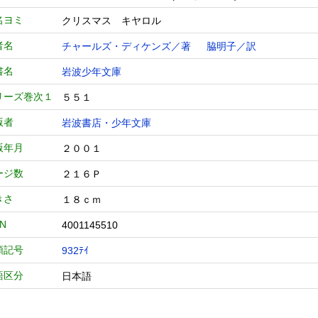
名ヨミ
クリスマス キヤロル
者名
チャールズ・ディケンズ／著
脇明子／訳
書名
岩波少年文庫
リーズ巻次１
５５１
版者
岩波書店・少年文庫
版年月
２００１
ージ数
２１６Ｐ
きさ
１８ｃｍ
BN
4001145510
類記号
932ﾃｲ
語区分
日本語