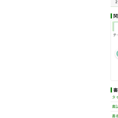
2
関
チ
書
タ
書
書