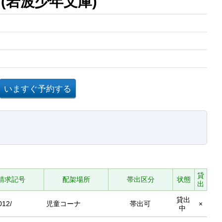
(岩波少年文庫)
貸
請求記号
配架場所
帯出区分
状態
出
貸出
012/
児童コーナ
帯出可
×
中