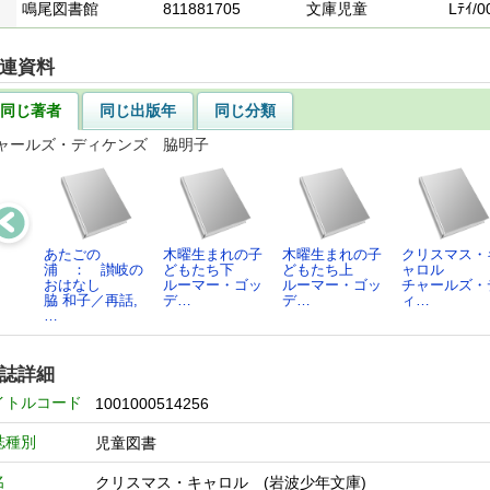
鳴尾図書館
811881705
文庫児童
Lﾃｲ/0
連資料
同じ著者
同じ出版年
同じ分類
ャールズ・ディケンズ 脇明子
あたごの
木曜生まれの子
木曜生まれの子
クリスマス・
浦 ： 讃岐の
どもたち下
どもたち上
ャロル
おはなし
ルーマー・ゴッ
ルーマー・ゴッ
チャールズ・
脇 和子／再話,
デ…
デ…
ィ…
…
誌詳細
イトルコード
1001000514256
誌種別
児童図書
名
クリスマス・キャロル (岩波少年文庫)