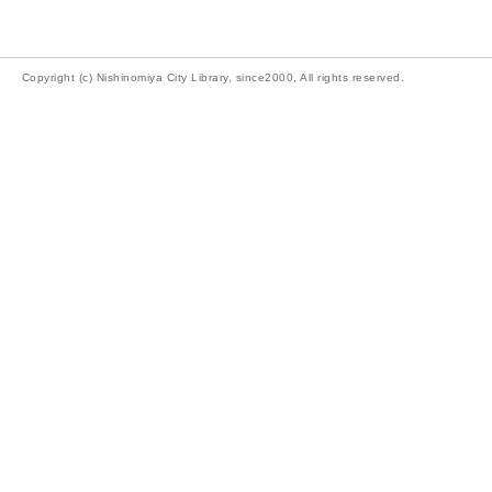
Copyright (c) Nishinomiya City Library, since2000, All rights reserved.