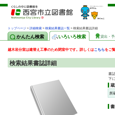
トップページ
>
詳細検索
>
検索結果書誌一覧
> 検索結果書誌詳細
かんたん検索
いろいろ検索
貸出・予
越木岩分室は建替え工事のため閉室中です。詳しくは
こちら
をご
検索結果書誌詳細
書
下
蔵
所
書