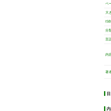
ペ
大
IS
分
言
内
著
目
内