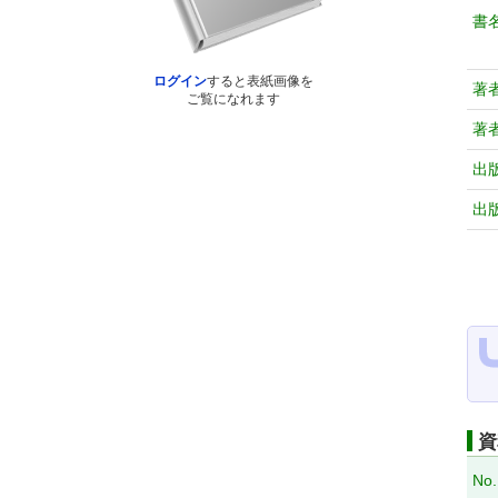
書
ログイン
すると表紙画像を
著
ご覧になれます
著
出
出
資
No.