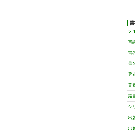
書
タ
書
書
書
著
著
叢
シ
出
出