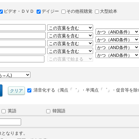
ビデオ・ＤＶＤ
デイジー
その他視聴覚
大型絵本
清音化する（濁点「゛」・半濁点「゜」・促音等を除
英語
韓国語
象となります。