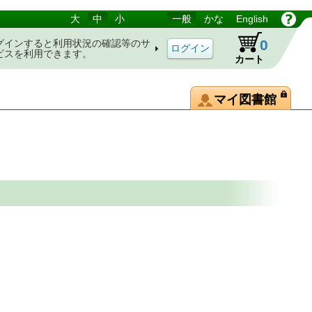
大
中
小
一般
かな
English
0
グインすると利用状況の確認等のサ
ビスを利用できます。
カート
マイ図書館