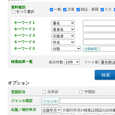
資料種別
一般
児童
雑誌・新聞
ＣＤ
すべて選択
キーワード１
キーワード２
キーワード３
キーワード４
キーワード５
検索結果一覧
表示件数
ソート順
オプション
日本語
中国語
言語区分
ジャンル指定
出版／発行年月
※発行年月の検索は雑誌のみ対