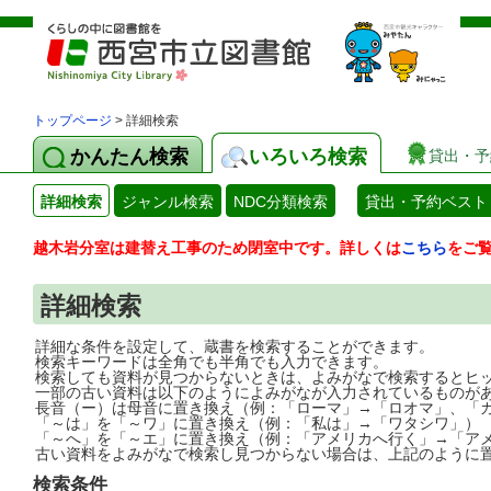
トップページ
> 詳細検索
かんたん検索
いろいろ検索
貸出・予
詳細検索
ジャンル検索
NDC分類検索
貸出・予約ベスト
越木岩分室は建替え工事のため閉室中です。詳しくは
こちら
をご
詳細検索
詳細な条件を設定して、蔵書を検索することができます。
検索キーワードは全角でも半角でも入力できます。
検索しても資料が見つからないときは、よみがなで検索するとヒ
一部の古い資料は以下のようによみがなが入力されているものが
長音（ー）は母音に置き換え（例：「ローマ」→「ロオマ」、「
「～は」を「～ワ」に置き換え（例：「私は」→「ワタシワ」）
「～へ」を「～エ」に置き換え（例：「アメリカへ行く」→「ア
古い資料をよみがなで検索し見つからない場合は、上記のように
検索条件