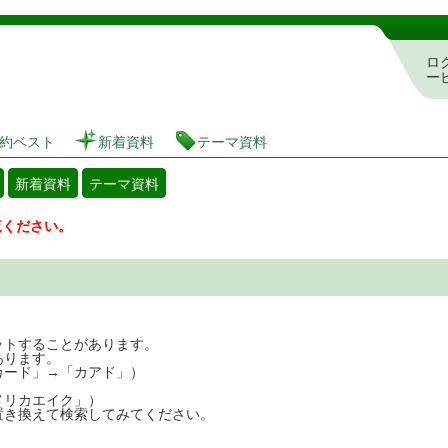
図書館 蔵書検索・予約システム
ロ
ー
約ベスト
新着資料
テーマ資料
新着資料
テーマ資料
覧ください。
ットすることがあります。
あります。
カード」→「カアド」）
メリカエイク」）
置き換えて検索してみてください。