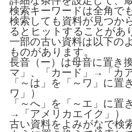
詳細な条件を設定して、
検索キーワードは全角で
検索しても資料が見つか
るとヒットすることがあ
一部の古い資料は以下の
ものがあります。
長音（ー）は母音に置き
マ」、「カード」→「カ
「～は」を「～ワ」に置
ワ」）
「～へ」を「～エ」に置
→「アメリカエイク」）
古い資料をよみがなで検