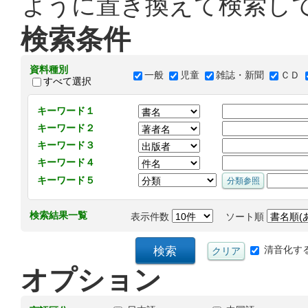
ように置き換えて検索し
検索条件
資料種別
一般
児童
雑誌・新聞
ＣＤ
すべて選択
キーワード１
キーワード２
キーワード３
キーワード４
キーワード５
検索結果一覧
表示件数
ソート順
清音化す
オプション