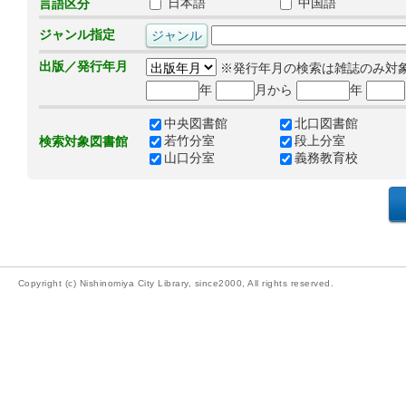
日本語
中国語
言語区分
ジャンル指定
出版／発行年月
※発行年月の検索は雑誌のみ対
年
月から
年
中央図書館
北口図書館
若竹分室
段上分室
検索対象図書館
山口分室
義務教育校
Copyright (c) Nishinomiya City Library, since2000, All rights reserved.