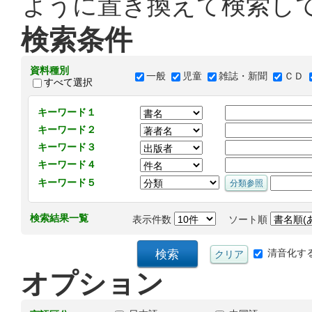
ように置き換えて検索し
検索条件
資料種別
一般
児童
雑誌・新聞
ＣＤ
すべて選択
キーワード１
キーワード２
キーワード３
キーワード４
キーワード５
検索結果一覧
表示件数
ソート順
清音化す
オプション