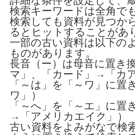
詳細な条件を設定して、
検索キーワードは全角で
検索しても資料が見つか
るとヒットすることがあ
一部の古い資料は以下の
ものがあります。
長音（ー）は母音に置き
マ」、「カード」→「カ
「～は」を「～ワ」に置
ワ」）
「～へ」を「～エ」に置
→「アメリカエイク」）
古い資料をよみがなで検