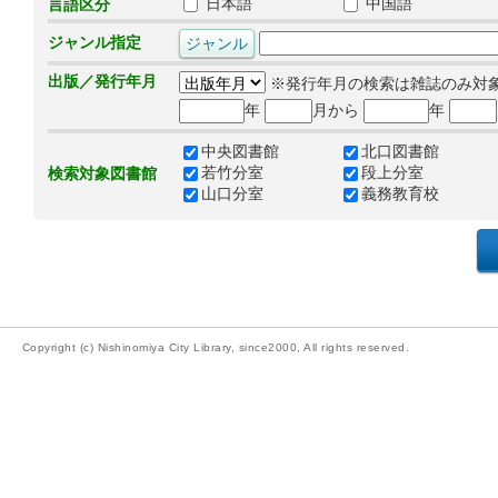
日本語
中国語
言語区分
ジャンル指定
出版／発行年月
※発行年月の検索は雑誌のみ対
年
月から
年
中央図書館
北口図書館
若竹分室
段上分室
検索対象図書館
山口分室
義務教育校
Copyright (c) Nishinomiya City Library, since2000, All rights reserved.