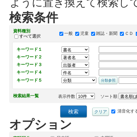
ように置き換えて検索し
検索条件
資料種別
一般
児童
雑誌・新聞
ＣＤ
すべて選択
キーワード１
キーワード２
キーワード３
キーワード４
キーワード５
検索結果一覧
表示件数
ソート順
清音化す
オプション