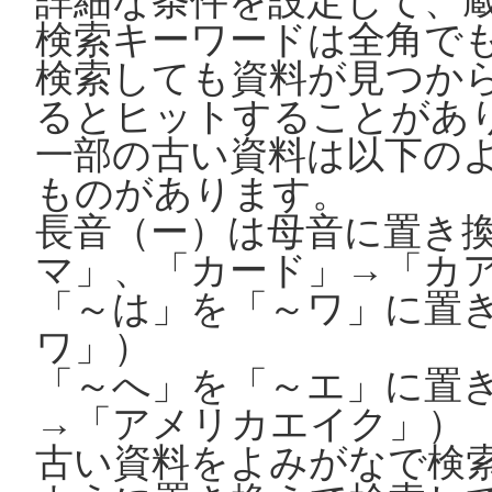
詳細な条件を設定して、
検索キーワードは全角で
検索しても資料が見つか
るとヒットすることがあ
一部の古い資料は以下の
ものがあります。
長音（ー）は母音に置き
マ」、「カード」→「カ
「～は」を「～ワ」に置
ワ」）
「～へ」を「～エ」に置
→「アメリカエイク」）
古い資料をよみがなで検