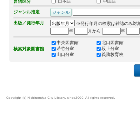
日本語
中国語
言語区分
ジャンル指定
出版／発行年月
※発行年月の検索は雑誌のみ対
年
月から
年
中央図書館
北口図書館
若竹分室
段上分室
検索対象図書館
山口分室
義務教育校
Copyright (c) Nishinomiya City Library, since2000, All rights reserved.