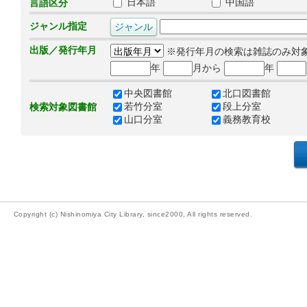
日本語
中国語
言語区分
ジャンル指定
出版／発行年月
※発行年月の検索は雑誌のみ対
年
月から
年
中央図書館
北口図書館
若竹分室
段上分室
検索対象図書館
山口分室
義務教育校
Copyright (c) Nishinomiya City Library, since2000, All rights reserved.