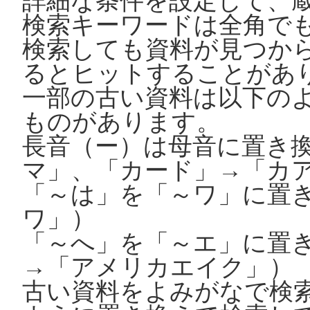
詳細な条件を設定して、
検索キーワードは全角で
検索しても資料が見つか
るとヒットすることがあ
一部の古い資料は以下の
ものがあります。
長音（ー）は母音に置き
マ」、「カード」→「カ
「～は」を「～ワ」に置
ワ」）
「～へ」を「～エ」に置
→「アメリカエイク」）
古い資料をよみがなで検