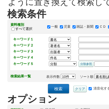
ように置き換えて検索し
検索条件
資料種別
一般
児童
雑誌・新聞
ＣＤ
すべて選択
キーワード１
キーワード２
キーワード３
キーワード４
キーワード５
検索結果一覧
表示件数
ソート順
清音化す
オプション