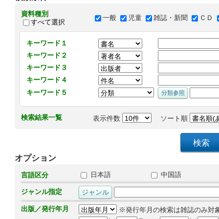
資料種別
一般
児童
雑誌・新聞
ＣＤ
すべて選択
キーワード１
キーワード２
キーワード３
キーワード４
キーワード５
検索結果一覧
表示件数
ソート順
オプション
日本語
中国語
言語区分
ジャンル指定
出版／発行年月
※発行年月の検索は雑誌のみ対