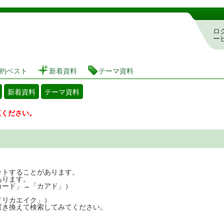
図書館 蔵書検索・予約システム
ロ
ー
約ベスト
新着資料
テーマ資料
新着資料
テーマ資料
覧ください。
ットすることがあります。
あります。
カード」→「カアド」）
メリカエイク」）
置き換えて検索してみてください。