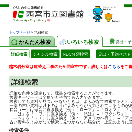
トップページ
> 詳細検索
かんたん検索
いろいろ検索
貸出・予
詳細検索
ジャンル検索
NDC分類検索
貸出・予約ベスト
越木岩分室は建替え工事のため閉室中です。詳しくは
こちら
をご
詳細検索
詳細な条件を設定して、蔵書を検索することができます。
検索キーワードは全角でも半角でも入力できます。
検索しても資料が見つからないときは、よみがなで検索するとヒ
一部の古い資料は以下のようによみがなが入力されているものが
長音（ー）は母音に置き換え（例：「ローマ」→「ロオマ」、「
「～は」を「～ワ」に置き換え（例：「私は」→「ワタシワ」）
「～へ」を「～エ」に置き換え（例：「アメリカへ行く」→「ア
古い資料をよみがなで検索し見つからない場合は、上記のように
検索条件