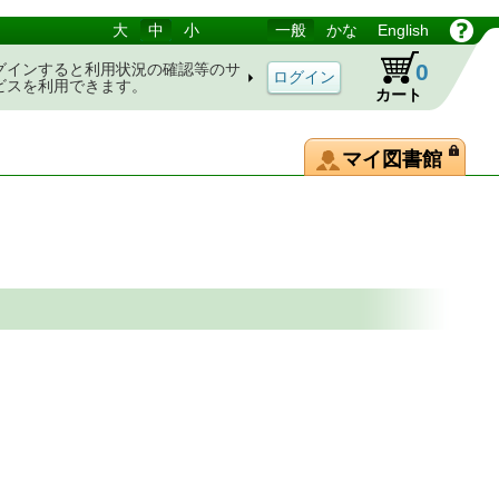
大
中
小
一般
かな
English
0
グインすると利用状況の確認等のサ
ビスを利用できます。
カート
マイ図書館