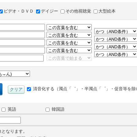
ビデオ・ＤＶＤ
デイジー
その他視聴覚
大型絵本
清音化する（濁点「゛」・半濁点「゜」・促音等を除
英語
韓国語
象となります。