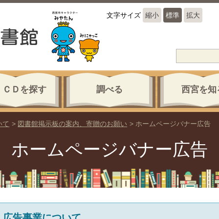
文字サイズ
縮小
標準
拡大
・ＣＤを探す
調べる
西宮を知
いて
>
図書館掲示板の案内、寄贈のお願い
>
ホームページバナー広告
ホームページバナー広告
広告事業について