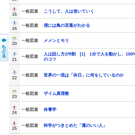
一般図書
こうして、人は老いていく
16
一般図書
僕には鳥の言葉がわかる
16
一般図書
メメンとモリ
20
人は話し方が9割 [1] 1分で人を動かし、10
一般図書
のコツ
21
一般図書
世界の一流は「休日」に何をしているの
22
一般図書
ザイム真理教
23
一般図書
休養学
24
一般図書
科学がつきとめた「運のいい人」
25