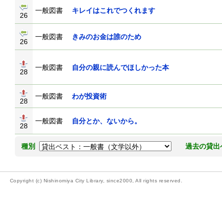
一般図書
キレイはこれでつくれます
26
一般図書
きみのお金は誰のため
26
一般図書
自分の親に読んでほしかった本
28
一般図書
わが投資術
28
一般図書
自分とか、ないから。
28
種別
過去の貸出
Copyright (c) Nishinomiya City Library, since2000, All rights reserved.