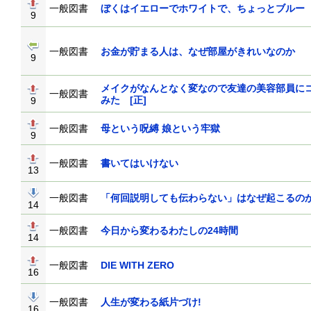
一般図書
ぼくはイエローでホワイトで、ちょっとブルー
9
一般図書
お金が貯まる人は、なぜ部屋がきれいな
9
メイクがなんとなく変なので友達の美容部員に
一般図書
みた [正]
9
一般図書
母という呪縛 娘という牢獄
9
一般図書
書いてはいけない
13
一般図書
「何回説明しても伝わらない」はなぜ起こ
14
一般図書
今日から変わるわたしの24時間
14
一般図書
DIE WITH ZERO
16
一般図書
人生が変わる紙片づけ!
16