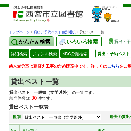
トップページ
>
貸出／予約ベスト種別選択
> 貸出ベスト一覧
かんたん検索
いろいろ検索
貸出・予
詳細検索
ジャンル検索
NDC分類検索
貸出・予約ベスト
越木岩分室は建替え工事のため閉室中です。詳しくは
こちら
をご
貸出ベスト一覧
貸出ベスト：一般書（文学以外）
の一覧です。
30
該当件数は
件です。
貸出ベスト一覧表
種別
過去の貸出
No.
書誌種別
書名