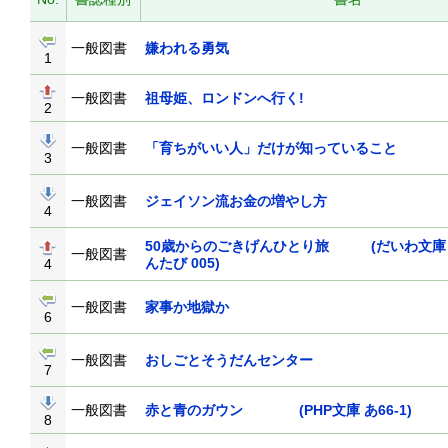
一般図書
嫌われる勇気
1
一般図書
祖母姫、ロンドンへ行く!
2
一般図書
「育ちがいい人」だけが知っていること
3
一般図書
ジェイソン流お金の増やし方
4
50歳からのごきげんひとり旅 (だいわ文庫
一般図書
んたび 005)
4
一般図書
家事か地獄か
6
一般図書
おしごとそうだんセンター
7
一般図書
赤と青のガウン (PHP文庫 あ66-1)
8