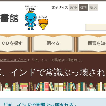
文字サイズ
縮小
標準
拡大
・ＣＤを探す
調べる
西宮を知
YAオススメブック
>
「JK、インドで常識ぶっ壊される」
K、インドで常識ぶっ壊さ
「JK、インドで常識ぶっ壊される」