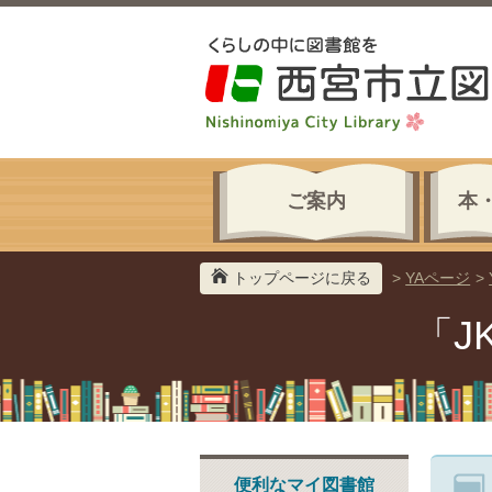
ご案内
本
トップページに戻る
>
YAページ
>
「J
便利なマイ図書館