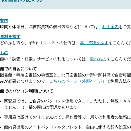
案内
時間や休館日、図書館資料の借出方法などについては、
利用案内
をご覧
資料を探す
どの探し方や、予約･リクエストの仕方は、
本・資料を探す
をごらんく
もの
館の「調査・相談」サービスの利用については、
調べもの
をごらんくだ
館での自習について
図書館・鳴尾図書館の学習室と、北口図書館の一部の閲覧席で自習可能
みが必要となりますので、
こちらのページ（外部ページ）
で利用方法を
館でのパソコン利用について
閲覧席では、ご自身のパソコンを使用できます。ただし、無線ＬＡＮ
ません。（一部の席には電源があります。）
専用席は設けておりませんので、操作音等で、周りの利用者の迷惑に
館内貸出用のノートパソコンやタブレット、自由に使える館内設置の