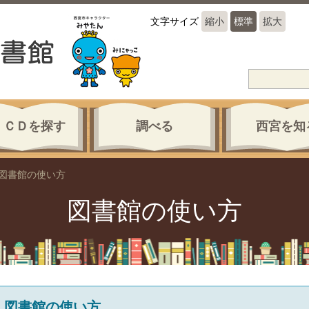
文字サイズ
縮小
標準
拡大
・ＣＤを探す
調べる
西宮を知
図書館の使い方
図書館の使い方
図書館の使い方