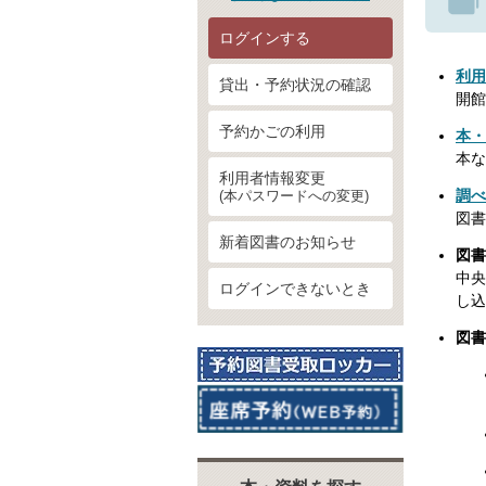
ログインする
利用
貸出・予約状況の確認
開館
予約かごの利用
本・
本な
利用者情報変更
調べ
(本パスワードへの変更)
図書
新着図書のお知らせ
図書
中央
ログインできないとき
し込
図書