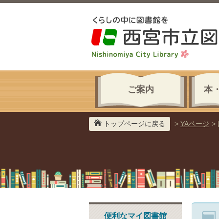
ご案内
本
トップページに戻る
>
YAページ
>
便利なマイ図書館