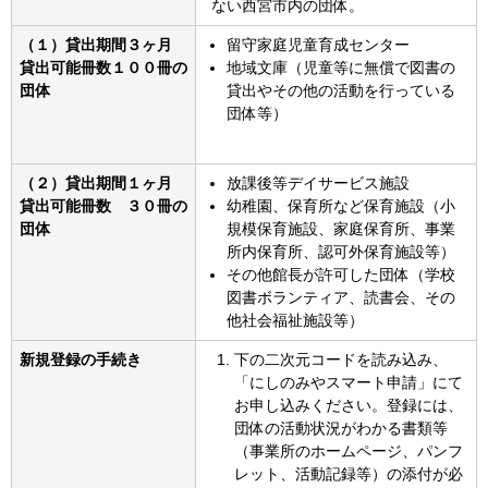
ない西宮市内の団体。
（１）貸出期間３ヶ月
留守家庭児童育成センター
貸出可能冊数１００冊の
地域文庫（児童等に無償で図書の
団体
貸出やその他の活動を行っている
団体等）
（２）貸出期間１ヶ月
放課後等デイサービス施設
貸出可能冊数 ３０冊の
幼稚園、保育所など保育施設（小
団体
規模保育施設、家庭保育所、事業
所内保育所、認可外保育施設等）
その他館長が許可した団体（学校
図書ボランティア、読書会、その
他社会福祉施設等）
新規登録の手続き
下の二次元コードを読み込み、
「にしのみやスマート申請」にて
お申し込みください。登録には、
団体の活動状況がわかる書類等
（事業所のホームページ、パンフ
レット、活動記録等）の添付が必