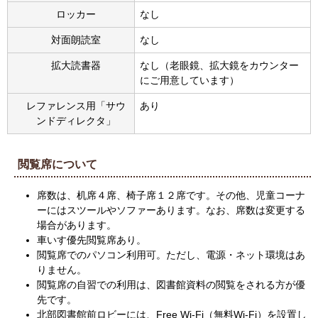
ロッカー
なし
対面朗読室
なし
拡大読書器
なし（老眼鏡、拡大鏡をカウンター
にご用意しています）
レファレンス用「サウ
あり
ンドディレクタ」
閲覧席について
席数は、机席４席、椅子席１２席です。その他、児童コーナ
ーにはスツールやソファーあります。なお、席数は変更する
場合があります。
車いす優先閲覧席あり。
閲覧席でのパソコン利用可。ただし、電源・ネット環境はあ
りません。
閲覧席の自習での利用は、図書館資料の閲覧をされる方が優
先です。
北部図書館前ロビーには、Free Wi-Fi（無料Wi-Fi）を設置し