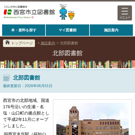
メニュー
本・資料を探す
マイ図書館
施設案内
トップページ
>
施設案内
>
北部図書館
北部図書館
北部図書館
最終更新日：2026年06月01日
西宮市の北部地域、国道
176号沿いの生瀬・名
塩・山口町の拠点館とし
て平成2年11月にオープ
ンしました。
JR西宮名塩駅（福知山