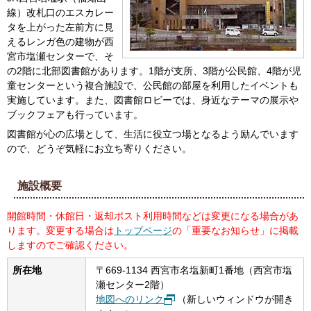
線）改札口のエスカレー
タを上がった左前方に見
えるレンガ色の建物が西
宮市塩瀬センターで、そ
の2階に北部図書館があります。1階が支所、3階が公民館、4階が児
童センターという複合施設で、公民館の部屋を利用したイベントも
実施しています。また、図書館ロビーでは、身近なテーマの展示や
ブックフェアも行っています。
図書館が心の広場として、生活に役立つ場となるよう励んでいます
ので、どうぞ気軽にお立ち寄りください。
施設概要
開館時間・休館日・返却ポスト利用時間などは変更になる場合があ
ります。変更する場合は
トップページ
の「重要なお知らせ」に掲載
しますのでご確認ください。
所在地
〒669-1134 西宮市名塩新町1番地（西宮市塩
瀬センター2階）
地図へのリンク
（新しいウィンドウが開き