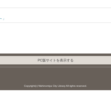
～」
PC版サイトを表示する
Copyright(c) Nishinomiya City Library All rights reserved.