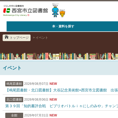
本・資料を探す
トップページ
> イベント
イベント
鳴尾図書館
2026年08月07日
NEW
【鳴尾図書館・北口図書館】大谷記念美術館×西宮市立図書館 出
北口図書館
2026年08月06日
NEW
第３９回「知的書評合戦 ビブリオバトルｉｎにしのみや」チャン
全館
2026年07月31日
NEW