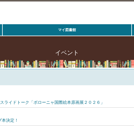
マイ図書館
イベント
張スライドトーク「ボローニャ国際絵本原画展２０２６」
プ本決定！